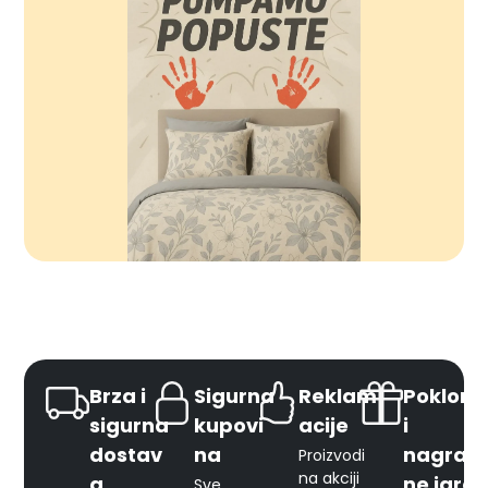
Brza i
Sigurna
Reklam
Pokloni
sigurna
kupovi
acije
i
dostav
na
nagrad
Proizvodi
na akciji
a
ne igre
Sve