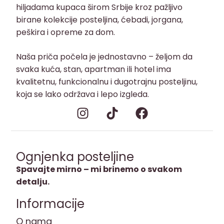
hiljadama kupaca širom Srbije kroz pažljivo
birane kolekcije posteljina, ćebadi, jorgana,
peškira i opreme za dom.
Naša priča počela je jednostavno – željom da
svaka kuća, stan, apartman ili hotel ima
kvalitetnu, funkcionalnu i dugotrajnu posteljinu,
koja se lako održava i lepo izgleda.
Ognjenka posteljine
Spavajte mirno – mi brinemo o svakom
detalju.
Informacije
O nama