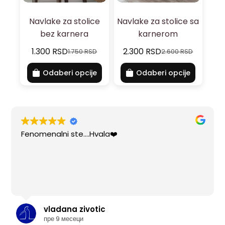
Navlake za stolice
Navlake za stolice sa
bez karnera
karnerom
1.300
RSD
2.300
RSD
1.750
RSD
2.600
RSD
Odaberi opcije
Odaberi opcije
Fenomenalni ste....Hvala❤️
vladana zivotic
пре 9 месеци