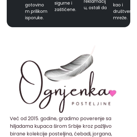
reklamacij
sigurne i
gotovino
kao i
u, ostali da
zaštićene.
m prilikom
društvene
isporuke.
mreže.
Već od 2015. godine, gradimo poverenje sa
hiljadama kupaca širom Srbije kroz pažljivo
birane kolekcije posteljina, ćebadi, jorgana,