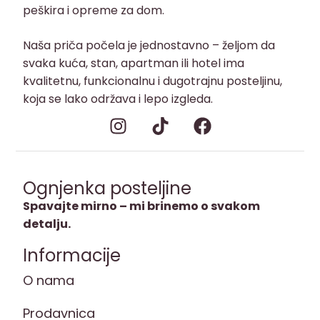
peškira i opreme za dom.
Naša priča počela je jednostavno – željom da
svaka kuća, stan, apartman ili hotel ima
kvalitetnu, funkcionalnu i dugotrajnu posteljinu,
koja se lako održava i lepo izgleda.
Ognjenka posteljine
Spavajte mirno – mi brinemo o svakom
detalju.
Informacije
O nama
Prodavnica