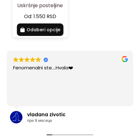
Uskršnje posteljine
Od:
1.550
RSD
Odaberi opcije
Fenomenalni ste....Hvala❤️
vladana zivotic
пре 9 месеци