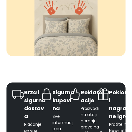
Brza i
Sigurna
Reklam
Pokloni
sigurna
kupovi
acije
i
dostav
na
nagrad
Proizvodi
na akciji
a
ne igre
Sve
nemaju
informacij
Plaćanje
Pratite naš
pravo na
e su
se vrši
Newsletter