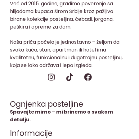
Već od 2015. godine, gradimo poverenje sa
hiljadama kupaca širom Srbije kroz pažljivo
birane kolekcije posteljina, ćebadi, jorgana,
peškira i opreme za dom.
Naša priča počela je jednostavno – željom da
svaka kuća, stan, apartman ili hotel ima
kvalitetnu, funkcionalnu i dugotrajnu posteljinu,
koja se lako održava i lepo izgleda.
Ognjenka posteljine
Spavajte mirno – mi brinemo o svakom
detalju.
Informacije