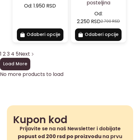
posteljina
Od:
1.950
RSD
Od:
2.250
RSD
2.700
RSD
Odaberi opcije
Odaberi opcije
1
2
3
4
5
Next
Load More
No more products to load
Kupon kod
Prijavite se na naš Newsletter i dobijate
popust od 200 rsd po proizvodu
na prvu