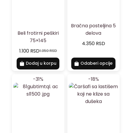
Bračna posteljina 5
Beli frotirni peškiri
delova
75×145
4.350
RSD
1.100
RSD
1.350
RSD
Dodaj u korpu
Odaberi opcije
-31%
-18%