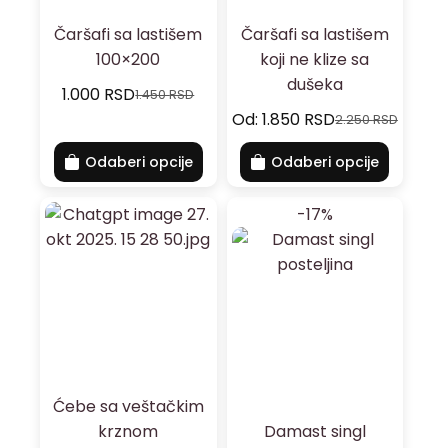
Čaršafi sa lastišem
Čaršafi sa lastišem
100×200
koji ne klize sa
dušeka
1.000
RSD
1.450
RSD
Od:
1.850
RSD
2.250
RSD
Odaberi opcije
Odaberi opcije
-17%
Ćebe sa veštačkim
krznom
Damast singl