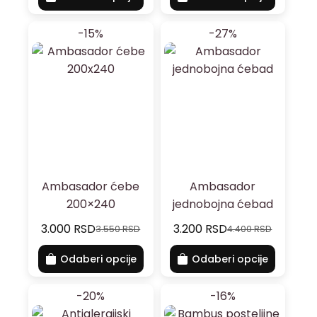
-15%
-27%
Ambasador ćebe
Ambasador
200×240
jednobojna ćebad
3.000
RSD
3.200
RSD
3.550
RSD
4.400
RSD
Odaberi opcije
Odaberi opcije
-20%
-16%