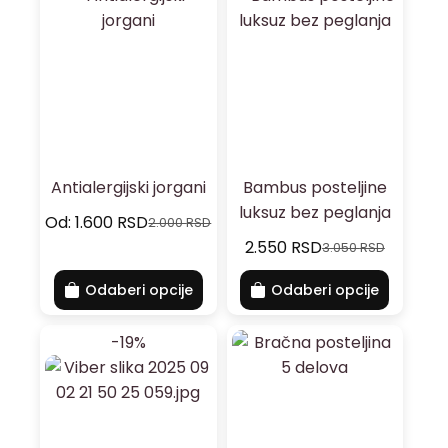
Antialergijski jorgani
Bambus posteljine
luksuz bez peglanja
Od:
1.600
RSD
2.000
RSD
2.550
RSD
3.050
RSD
Odaberi opcije
Odaberi opcije
-19%