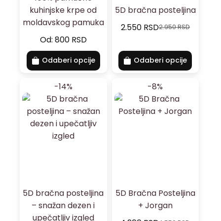
kuhinjske krpe od
5D bračna posteljina
moldavskog pamuka
2.550
RSD
2.950
RSD
Od:
800
RSD
Odaberi opcije
Odaberi opcije
-14%
-8%
5D bračna posteljina
5D Bračna Posteljina
– snažan dezen i
+ Jorgan
upečatljiv izgled