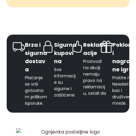
Brza i
Sigurna
Reklam
Pokloni
sigurna
kupovi
acije
i
dostav
na
nagrad
Proizvodi
na akciji
a
ne igre
Sve
nemaju
informacij
Plaćanje
Pratite naš
pravo na
e su
se vrši
Newsletter
reklamacij
sigurne i
gotovino
kao i
u, ostali da
zaštićene.
m prilikom
društvene
isporuke.
mreže.