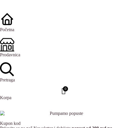
Početna
Prodavnica
Pretraga
0
Korpa
Kupon kod