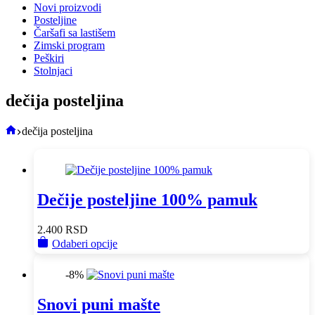
Novi proizvodi
Posteljine
Čaršafi sa lastišem
Zimski program
Peškiri
Stolnjaci
dečija posteljina
Početna
dečija posteljina
Dečije posteljine 100% pamuk
2.400
RSD
This
Odaberi opcije
product
has
-8%
multiple
variants.
Snovi puni mašte
The