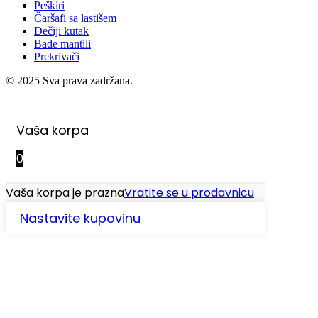
Peškiri
Čaršafi sa lastišem
Dečiji kutak
Bade mantili
Prekrivači
© 2025 Sva prava zadržana.
Vaša korpa
0
Vaša korpa je prazna
Vratite se u prodavnicu
Nastavite kupovinu