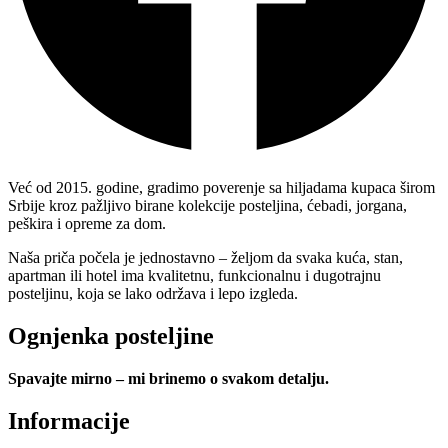
Već od 2015. godine, gradimo poverenje sa hiljadama kupaca širom
Srbije kroz pažljivo birane kolekcije posteljina, ćebadi, jorgana,
peškira i opreme za dom.
Naša priča počela je jednostavno – željom da svaka kuća, stan,
apartman ili hotel ima kvalitetnu, funkcionalnu i dugotrajnu
posteljinu, koja se lako održava i lepo izgleda.
Ognjenka posteljine
Spavajte mirno – mi brinemo o svakom detalju.
Informacije