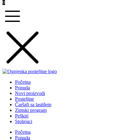
0
Početna
Ponuda
Novi proizvodi
Posteljine
Čaršafi sa lastišem
Zimski program
Peškiri
Stolnjaci
Početna
Ponuda