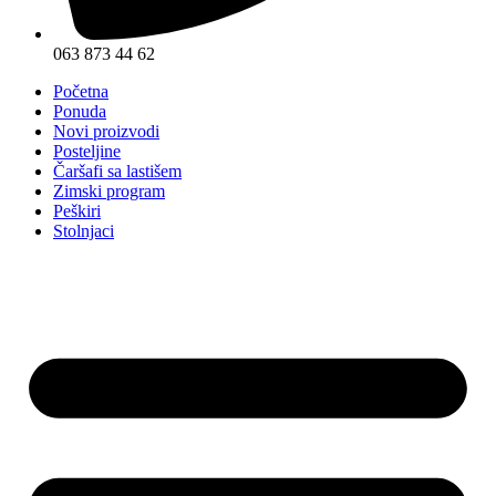
063 873 44 62
Početna
Ponuda
Novi proizvodi
Posteljine
Čaršafi sa lastišem
Zimski program
Peškiri
Stolnjaci