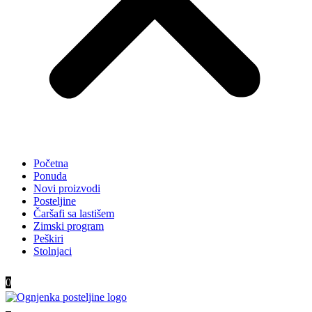
Početna
Ponuda
Novi proizvodi
Posteljine
Čaršafi sa lastišem
Zimski program
Peškiri
Stolnjaci
0