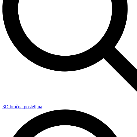
3D bračna posteljina