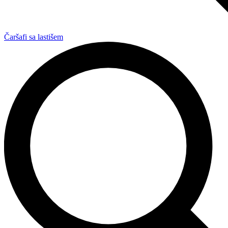
Čaršafi sa lastišem