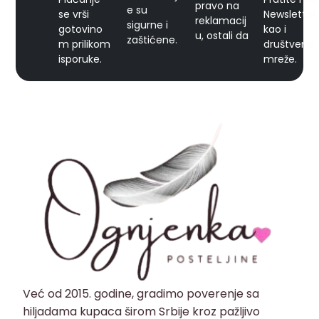
pravo na
e su
se vrši
Newsletter
reklamacij
sigurne i
gotovino
kao i
u, ostali da
zaštićene.
m prilikom
društvene
isporuke.
mreže.
Već od 2015. godine, gradimo poverenje sa
hiljadama kupaca širom Srbije kroz pažljivo