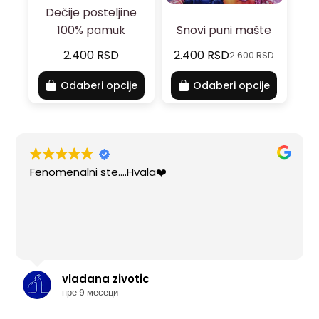
Dečije posteljine
100% pamuk
Snovi puni mašte
2.400
RSD
2.400
RSD
2.600
RSD
Odaberi opcije
Odaberi opcije
Fenomenalni ste....Hvala❤️
vladana zivotic
пре 9 месеци