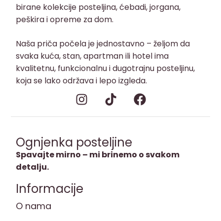
birane kolekcije posteljina, ćebadi, jorgana,
peškira i opreme za dom.
Naša priča počela je jednostavno – željom da
svaka kuća, stan, apartman ili hotel ima
kvalitetnu, funkcionalnu i dugotrajnu posteljinu,
koja se lako održava i lepo izgleda.
Ognjenka posteljine
Spavajte mirno – mi brinemo o svakom
detalju.
Informacije
O nama